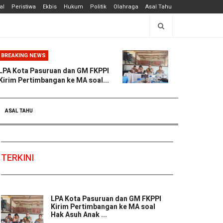
al
Peristiwa
Ekbis
Hukum
Politik
Olahraga
Asal Tahu
BREAKING NEWS
LPA Kota Pasuruan dan GM FKPPI
Kirim Pertimbangan ke MA soal...
ASAL TAHU
TERKINI
LPA Kota Pasuruan dan GM FKPPI
Kirim Pertimbangan ke MA soal
Hak Asuh Anak ...