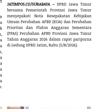
t
JATIMPOS.CO/SURABAYA –
DPRD Jawa Timur
bersama Pemerintah Provinsi Jawa Timur
menyepakati Nota Kesepakatan Kebijakan
n
Umum Perubahan APBD (KUA) dan Perubahan
a
Prioritas dan Plafon Anggaran Sementara
k
(PPAS) Perubahan APBD Provinsi Jawa Timur
,
Tahun Anggaran 2026 dalam rapat paripurna
a
di Gedung DPRD Jatim, Rabu (5/8/2026).
a
,
ga
a
a
ta
a
k.