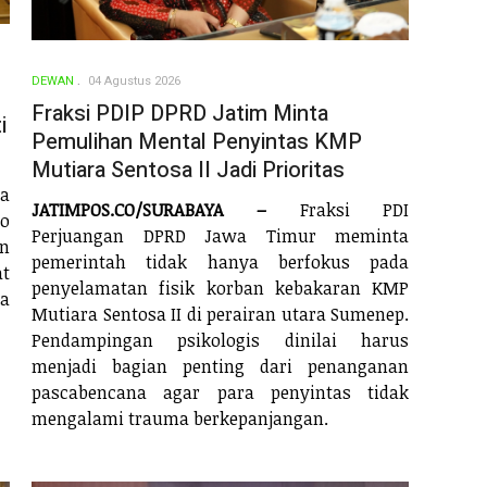
DEWAN
04 Agustus 2026
Fraksi PDIP DPRD Jatim Minta
i
Pemulihan Mental Penyintas KMP
Mutiara Sentosa II Jadi Prioritas
ta
JATIMPOS.CO/SURABAYA –
Fraksi PDI
o
Perjuangan DPRD Jawa Timur meminta
un
pemerintah tidak hanya berfokus pada
t
penyelamatan fisik korban kebakaran KMP
ta
Mutiara Sentosa II di perairan utara Sumenep.
Pendampingan psikologis dinilai harus
menjadi bagian penting dari penanganan
pascabencana agar para penyintas tidak
mengalami trauma berkepanjangan.