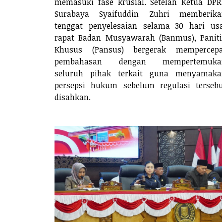
memasuki fase krusial. Setelah Ketua DP
Surabaya Syaifuddin Zuhri memberika
tenggat penyelesaian selama 30 hari us
rapat Badan Musyawarah (Banmus), Panit
Khusus (Pansus) bergerak mempercepa
pembahasan dengan mempertemuka
seluruh pihak terkait guna menyamaka
persepsi hukum sebelum regulasi terseb
disahkan.