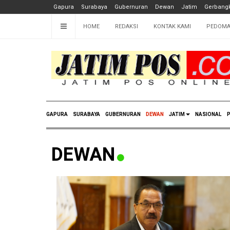
Gapura
Surabaya
Gubernuran
Dewan
Jatim
Gerbangk
HOME
REDAKSI
KONTAK KAMI
PEDOMA
GAPURA
SURABAYA
GUBERNURAN
DEWAN
JATIM
NASIONAL
P
DEWAN