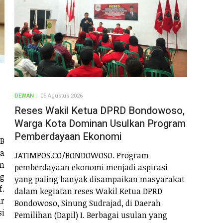
DEWAN
05 Agustus 2026
Reses Wakil Ketua DPRD Bondowoso,
Warga Kota Dominan Usulkan Program
Pemberdayaan Ekonomi
B
ta
JATIMPOS.CO/BONDOWOSO. Program
m
pemberdayaan ekonomi menjadi aspirasi
ng
yang paling banyak disampaikan masyarakat
f.
dalam kegiatan reses Wakil Ketua DPRD
ir
Bondowoso, Sinung Sudrajad, di Daerah
si
Pemilihan (Dapil) I. Berbagai usulan yang