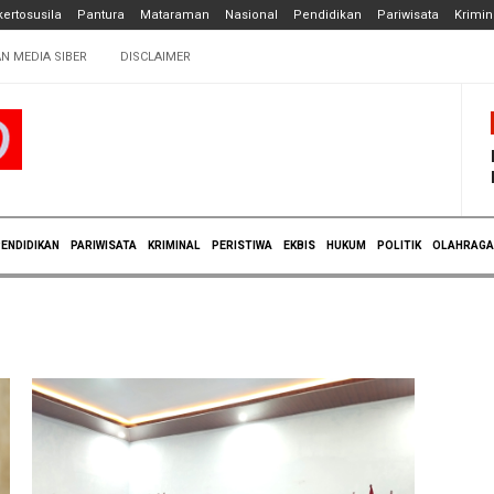
ertosusila
Pantura
Mataraman
Nasional
Pendidikan
Pariwisata
Krimin
N MEDIA SIBER
DISCLAIMER
ENDIDIKAN
PARIWISATA
KRIMINAL
PERISTIWA
EKBIS
HUKUM
POLITIK
OLAHRAGA