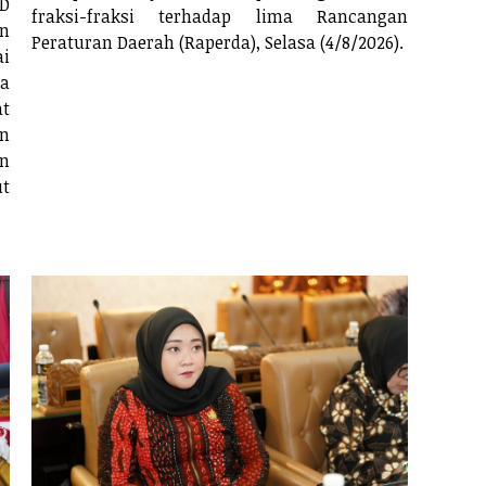
RD
fraksi-fraksi terhadap lima Rancangan
n
Peraturan Daerah (Raperda), Selasa (4/8/2026).
ai
ia
t
n
n
ut