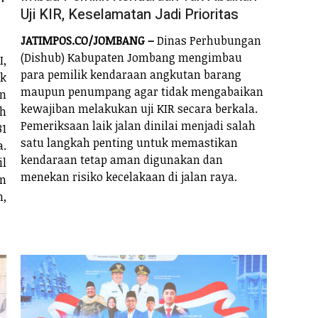
Uji KIR, Keselamatan Jadi Prioritas
JATIMPOS.CO/JOMBANG –
Dinas Perhubungan
(Dishub) Kabupaten Jombang mengimbau
I,
para pemilik kendaraan angkutan barang
ek
maupun penumpang agar tidak mengabaikan
n
kewajiban melakukan uji KIR secara berkala.
ih
Pemeriksaan laik jalan dinilai menjadi salah
1
satu langkah penting untuk memastikan
.
kendaraan tetap aman digunakan dan
l
menekan risiko kecelakaan di jalan raya.
an
n,