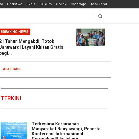
al
Peristiwa
Ekbis
Hukum
Politik
Olahraga
Asal Tahu
BREAKING NEWS
21 Tahun Mengabdi, Totok
Januwardi Layani Khitan Gratis
bagi...
ASAL TAHU
TERKINI
Terkesima Keramahan
Masyarakat Banyuwangi, Peserta
Konferensi Internasional:
Cerminkan Nilai Islami ...