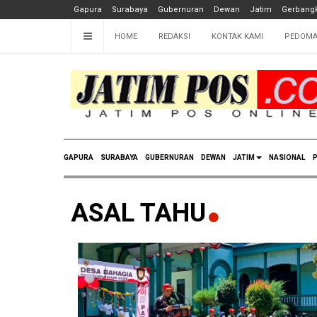
Gapura
Surabaya
Gubernuran
Dewan
Jatim
Gerbangk
HOME
REDAKSI
KONTAK KAMI
PEDOMA
GAPURA
SURABAYA
GUBERNURAN
DEWAN
JATIM
NASIONAL
P
ASAL TAHU