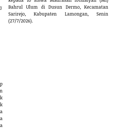
kepada 10 siswa Madrasah Ibtidaiyah (MI)
Bahrul Ulum di Dusun Dermo, Kecamatan
i
Sarirejo, Kabupaten Lamongan, Senin
(27/7/2026).
p
n
ak
ak
da
a
a