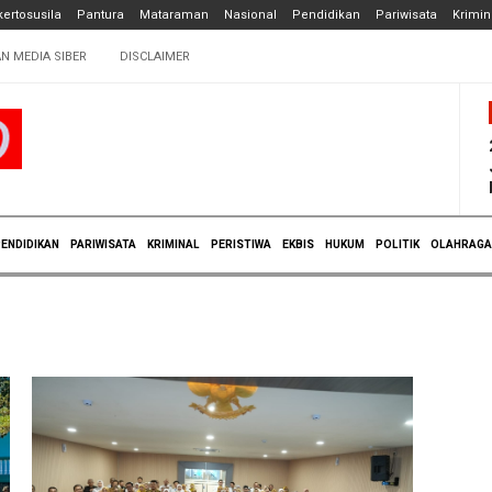
ertosusila
Pantura
Mataraman
Nasional
Pendidikan
Pariwisata
Krimin
N MEDIA SIBER
DISCLAIMER
ENDIDIKAN
PARIWISATA
KRIMINAL
PERISTIWA
EKBIS
HUKUM
POLITIK
OLAHRAGA