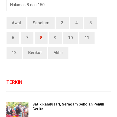
Halaman 8 dari 150
Awal
Sebelum
3
4
5
6
7
8
9
10
11
12
Berikut
Akhir
TERKINI
Batik Randusari, Seragam Sekolah Penuh
Cerita ...