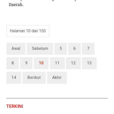
Daerah.
Halaman 10 dari 150
Awal
Sebelum
5
6
7
8
9
10
11
12
13
14
Berikut
Akhir
TERKINI