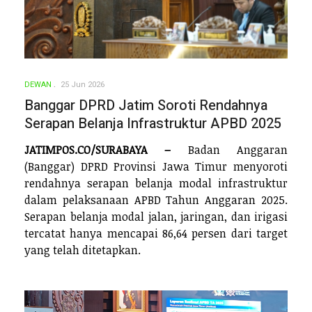
DEWAN
25 Jun 2026
Banggar DPRD Jatim Soroti Rendahnya
Serapan Belanja Infrastruktur APBD 2025
JATIMPOS.CO/SURABAYA –
Badan Anggaran
(Banggar) DPRD Provinsi Jawa Timur menyoroti
rendahnya serapan belanja modal infrastruktur
dalam pelaksanaan APBD Tahun Anggaran 2025.
Serapan belanja modal jalan, jaringan, dan irigasi
tercatat hanya mencapai 86,64 persen dari target
yang telah ditetapkan.