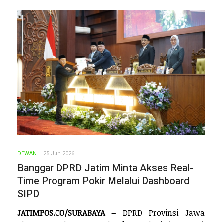
DEWAN
25 Jun 2026
Banggar DPRD Jatim Minta Akses Real-
Time Program Pokir Melalui Dashboard
SIPD
JATIMPOS.CO/SURABAYA –
DPRD Provinsi Jawa