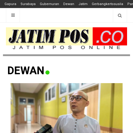
Gapura
Surabaya
Gubernuran
Dewan
Jatim
Gerbangkertosusila
Pan
DEWAN