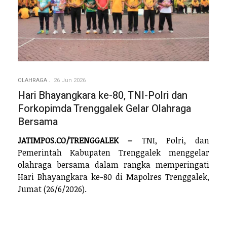
OLAHRAGA
26 Jun 2026
Hari Bhayangkara ke-80, TNI-Polri dan
Forkopimda Trenggalek Gelar Olahraga
Bersama
JATIMPOS.CO/TRENGGALEK –
TNI, Polri, dan
Pemerintah Kabupaten Trenggalek menggelar
olahraga bersama dalam rangka memperingati
Hari Bhayangkara ke-80 di Mapolres Trenggalek,
Jumat (26/6/2026).