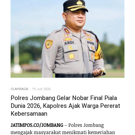
OLAHRAGA
19 Juli 2026
Polres Jombang Gelar Nobar Final Piala
Dunia 2026, Kapolres Ajak Warga Pererat
Kebersamaan
JATIMPOS.CO/JOMBANG
– Polres Jombang
mengajak masyarakat menikmati kemeriahan