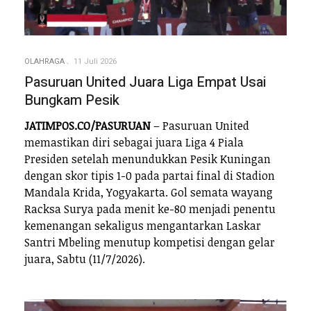
OLAHRAGA
11 Juli 2026
Pasuruan United Juara Liga Empat Usai
Bungkam Pesik
JATIMPOS.CO/PASURUAN
– Pasuruan United
memastikan diri sebagai juara Liga 4 Piala
Presiden setelah menundukkan Pesik Kuningan
dengan skor tipis 1-0 pada partai final di Stadion
Mandala Krida, Yogyakarta. Gol semata wayang
Racksa Surya pada menit ke-80 menjadi penentu
kemenangan sekaligus mengantarkan Laskar
Santri Mbeling menutup kompetisi dengan gelar
juara, Sabtu (11/7/2026).