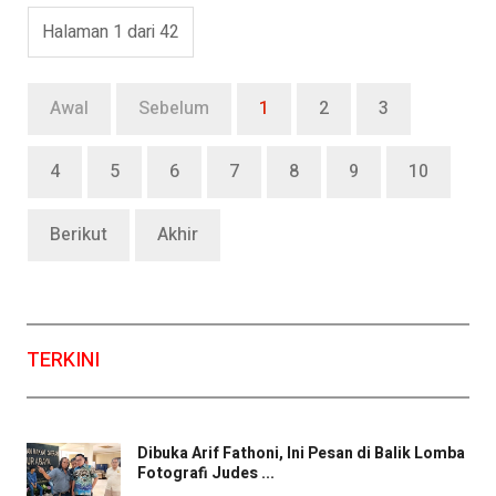
Halaman 1 dari 42
Awal
Sebelum
1
2
3
4
5
6
7
8
9
10
Berikut
Akhir
TERKINI
Dibuka Arif Fathoni, Ini Pesan di Balik Lomba
Fotografi Judes ...