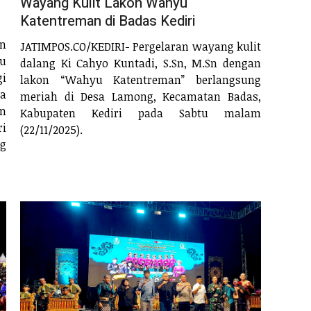
Wayang Kulit Lakon Wahyu
Katentreman di Badas Kediri
an
JATIMPOS.CO/KEDIRI- Pergelaran wayang kulit
u
dalang Ki Cahyo Kuntadi, S.Sn, M.Sn dengan
gi
lakon “Wahyu Katentreman” berlangsung
a
meriah di Desa Lamong, Kecamatan Badas,
an
Kabupaten Kediri pada Sabtu malam
ri
(22/11/2025).
ng