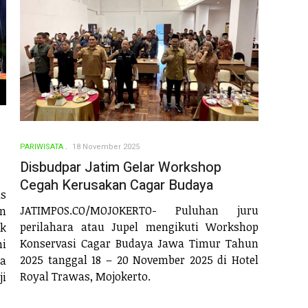
PARIWISATA
18 November 2025
Disbudpar Jatim Gelar Workshop
Cegah Kerusakan Cagar Budaya
s
JATIMPOS.CO/MOJOKERTO- Puluhan juru
n
perilahara atau Jupel mengikuti Workshop
ak
Konservasi Cagar Budaya Jawa Timur Tahun
i
2025 tanggal 18 – 20 November 2025 di Hotel
a
Royal Trawas, Mojokerto.
i