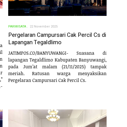
PARIWISATA
22 November 2025
Pergelaran Campursari Cak Percil Cs di
Lapangan Tegaldlimo
a
il
JATIMPOS.CO/BANYUWANGI- Suasana di
an
lapangan Tegaldlimo Kabupaten Banyuwangi,
n
pada Jum’at malam (21/11/2025) tampak
ir
meriah. Ratusan warga menyaksikan
,”
Pergelaran Campursari Cak Percil Cs.
n-