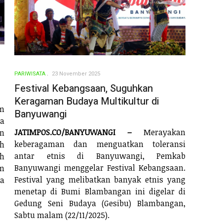
PARIWISATA
23 November 2025
Festival Kebangsaan, Suguhkan
Keragaman Budaya Multikultur di
m
Banyuwangi
ta
JATIMPOS.CO/BANYUWANGI –
Merayakan
an
keberagaman dan menguatkan toleransi
h
antar etnis di Banyuwangi, Pemkab
h
Banyuwangi menggelar Festival Kebangsaan.
m
Festival yang melibatkan banyak etnis yang
wa
menetap di Bumi Blambangan ini digelar di
Gedung Seni Budaya (Gesibu) Blambangan,
Sabtu malam (22/11/2025).