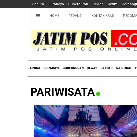
Gapura
Surabaya
Gubernuran
Dewan
Jatim
Gerbangk
HOME
REDAKSI
KONTAK KAMI
PEDOMA
GAPURA
SURABAYA
GUBERNURAN
DEWAN
JATIM
NASIONAL
P
PARIWISATA