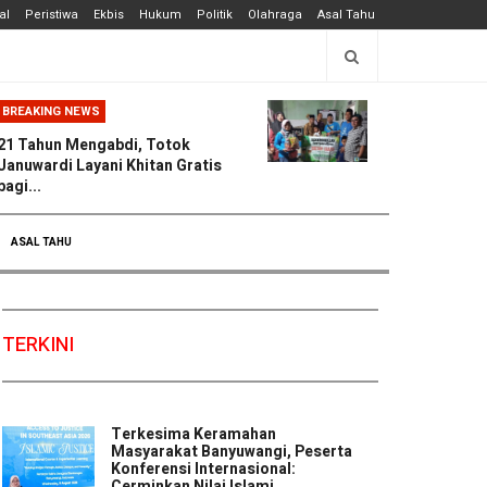
al
Peristiwa
Ekbis
Hukum
Politik
Olahraga
Asal Tahu
BREAKING NEWS
21 Tahun Mengabdi, Totok
Januwardi Layani Khitan Gratis
bagi...
ASAL TAHU
TERKINI
Terkesima Keramahan
Masyarakat Banyuwangi, Peserta
Konferensi Internasional:
Cerminkan Nilai Islami ...