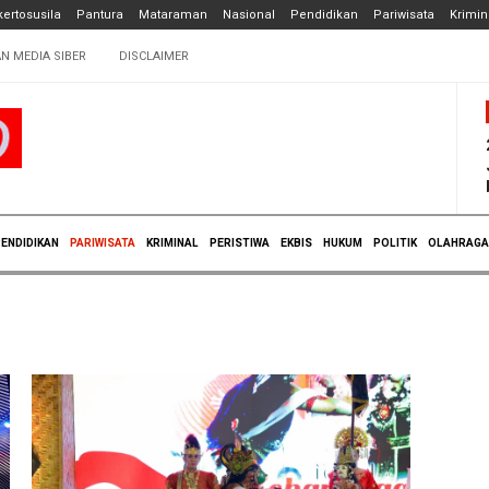
ertosusila
Pantura
Mataraman
Nasional
Pendidikan
Pariwisata
Krimin
N MEDIA SIBER
DISCLAIMER
ENDIDIKAN
PARIWISATA
KRIMINAL
PERISTIWA
EKBIS
HUKUM
POLITIK
OLAHRAGA