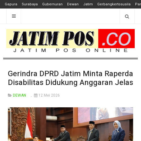
Gapura
Surabaya
Gubernuran
Dewan
Jatim
Gerbangkertosusila
Pan
Gerindra DPRD Jatim Minta Raperda
Disabilitas Didukung Anggaran Jelas
DEWAN
12 Mei 2026