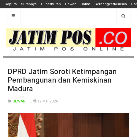
Gapura
Surabaya
Gubernuran
Dewan
Jatim
Gerbangkertosusila
Pan
DPRD Jatim Soroti Ketimpangan
Pembangunan dan Kemiskinan
Madura
DEWAN
12 Mei 2026