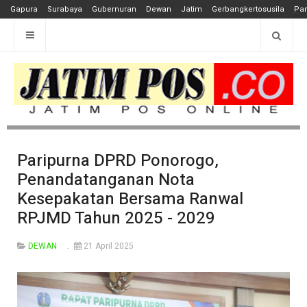
Gapura
Surabaya
Gubernuran
Dewan
Jatim
Gerbangkertosusila
Pan
Paripurna DPRD Ponorogo,
Penandatanganan Nota
Kesepakatan Bersama Ranwal
RPJMD Tahun 2025 - 2029
DEWAN
21 April 2025