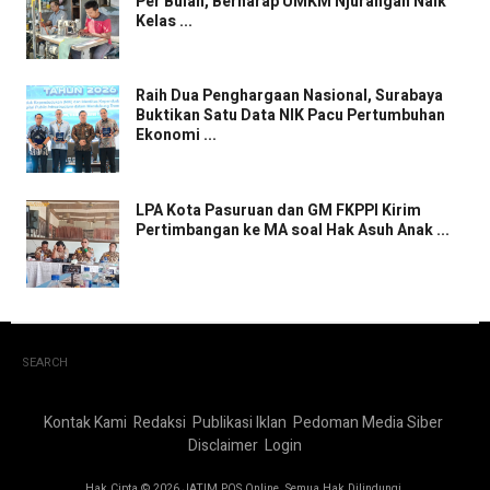
Per Bulan, Berharap UMKM Njurangan Naik
Kelas ...
Raih Dua Penghargaan Nasional, Surabaya
Buktikan Satu Data NIK Pacu Pertumbuhan
Ekonomi ...
LPA Kota Pasuruan dan GM FKPPI Kirim
Pertimbangan ke MA soal Hak Asuh Anak ...
SEARCH
Kontak Kami
Redaksi
Publikasi Iklan
Pedoman Media Siber
Disclaimer
Login
Hak Cipta © 2026 JATIM POS Online. Semua Hak Dilindungi.