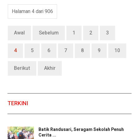
Halaman 4 dari 906
Awal
Sebelum
1
2
3
4
5
6
7
8
9
10
Berikut
Akhir
TERKINI
Batik Randusari, Seragam Sekolah Penuh
Cerita ...