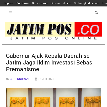
Gapura
Surabaya
Gubernuran
Dewan
Jatim
Gerbangkertosusila
Pan
Gubernur Ajak Kepala Daerah se
Jatim Jaga Iklim Investasi Bebas
Premanisme
GUBERNURAN
16 Juli 2025