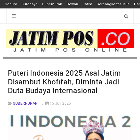
Gapura
Surabaya
Gubernuran
Dewan
Jatim
Gerbangkertosusila
Pan
Puteri Indonesia 2025 Asal Jatim
Disambut Khofifah, Diminta Jadi
Duta Budaya Internasional
GUBERNURAN
15 Juli 2025