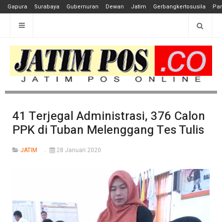
Gapura
Surabaya
Gubernuran
Dewan
Jatim
Gerbangkertosusila
Pan
41 Terjegal Administrasi, 376 Calon
PPK di Tuban Melenggang Tes Tulis
JATIM
28 Januari 2020