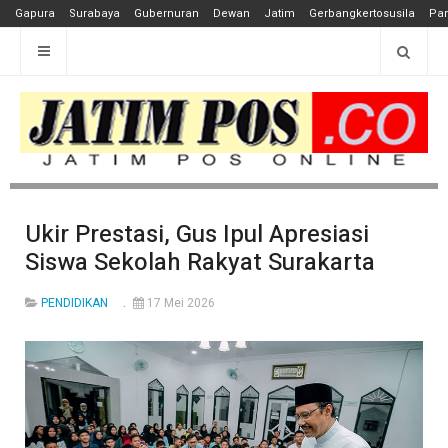
Gapura
Surabaya
Gubernuran
Dewan
Jatim
Gerbangkertosusila
Pan
Ukir Prestasi, Gus Ipul Apresiasi
Siswa Sekolah Rakyat Surakarta
PENDIDIKAN
17 Mei 2026