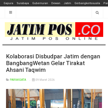
Gapura
Surabaya
Gubernuran
Dewan
Jatim
Gerbangkertosusila
Pan
Kolaborasi Disbudpar Jatim dengan
BangbangWetan Gelar Tirakat
Ahsani Taqwim
PARIWISATA
09 Maret 2026