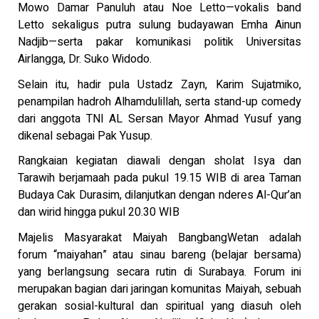
Mowo Damar Panuluh atau Noe Letto—vokalis band
Letto sekaligus putra sulung budayawan Emha Ainun
Nadjib—serta pakar komunikasi politik Universitas
Airlangga, Dr. Suko Widodo.
Selain itu, hadir pula Ustadz Zayn, Karim Sujatmiko,
penampilan hadroh Alhamdulillah, serta stand-up comedy
dari anggota TNI AL Sersan Mayor Ahmad Yusuf yang
dikenal sebagai Pak Yusup.
Rangkaian kegiatan diawali dengan sholat Isya dan
Tarawih berjamaah pada pukul 19.15 WIB di area Taman
Budaya Cak Durasim, dilanjutkan dengan nderes Al-Qur’an
dan wirid hingga pukul 20.30 WIB
Majelis Masyarakat Maiyah BangbangWetan adalah
forum “maiyahan” atau sinau bareng (belajar bersama)
yang berlangsung secara rutin di Surabaya. Forum ini
merupakan bagian dari jaringan komunitas Maiyah, sebuah
gerakan sosial-kultural dan spiritual yang diasuh oleh