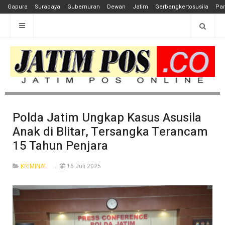
Gapura
Surabaya
Gubernuran
Dewan
Jatim
Gerbangkertosusila
Pan
Polda Jatim Ungkap Kasus Asusila
Anak di Blitar, Tersangka Terancam
15 Tahun Penjara
KRIMINAL
16 Juli 2025