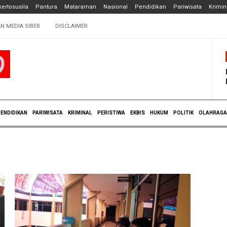
ertosusila
Pantura
Mataraman
Nasional
Pendidikan
Pariwisata
Krimin
N MEDIA SIBER
DISCLAIMER
ENDIDIKAN
PARIWISATA
KRIMINAL
PERISTIWA
EKBIS
HUKUM
POLITIK
OLAHRAGA