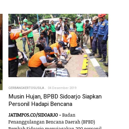
GERBANGKERTOSUSILA
04 Desember 2019
Musin Hujan, BPBD Sidoarjo Siapkan
Personil Hadapi Bencana
JATIMPOS.CO/SIDOARJO -
Badan
Penanggulangan Bencana Daerah (BPBD)
Pemkab Sidoarjo menyiagakan 200 personil