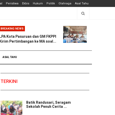
al
Peristiwa
Ekbis
Hukum
Politik
Olahraga
Asal Tahu
BREAKING NEWS
LPA Kota Pasuruan dan GM FKPPI
Kirim Pertimbangan ke MA soal...
ASAL TAHU
TERKINI
Batik Randusari, Seragam
Sekolah Penuh Cerita ...