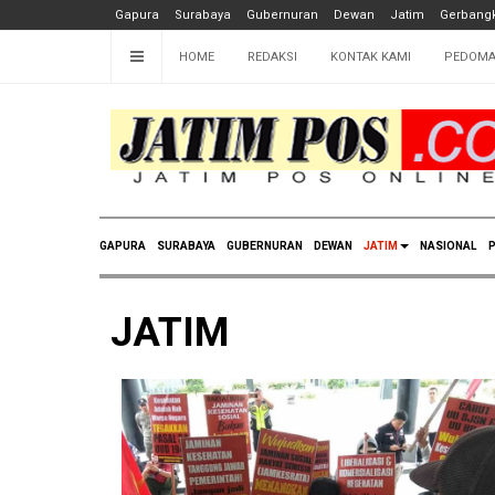
Gapura
Surabaya
Gubernuran
Dewan
Jatim
Gerbangk
HOME
REDAKSI
KONTAK KAMI
PEDOMA
GAPURA
SURABAYA
GUBERNURAN
DEWAN
JATIM
NASIONAL
P
JATIM