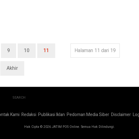
9
10
11
Halaman 11 dari 19
Akhir
SEARCH
ontak Kami
Redaksi
Publikasi Iklan
Pedoman Media Siber
Disclaimer
Log
Hak Cipta © 2026 JATIM POS Online. Semua Hak Dilindungi.