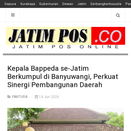
Gapura
Surabaya
Gubernuran
Dewan
Jatim
Gerbangkertosusila
Pan
Kepala Bappeda se-Jatim
Berkumpul di Banyuwangi, Perkuat
Sinergi Pembangunan Daerah
PANTURA
14 Jun 2026