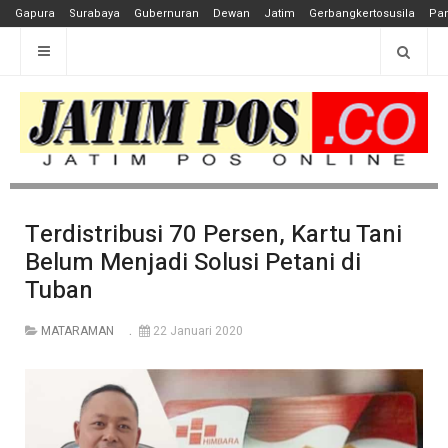
Gapura
Surabaya
Gubernuran
Dewan
Jatim
Gerbangkertosusila
Pan
Terdistribusi 70 Persen, Kartu Tani
Belum Menjadi Solusi Petani di
Tuban
MATARAMAN
22 Januari 2020