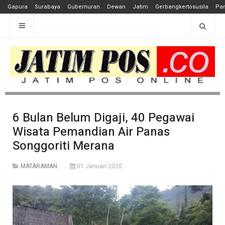
Gapura
Surabaya
Gubernuran
Dewan
Jatim
Gerbangkertosusila
Pan
6 Bulan Belum Digaji, 40 Pegawai
Wisata Pemandian Air Panas
Songgoriti Merana
MATARAMAN
01 Januari 2020