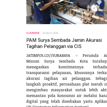
SURABAYA
24 April 2026
PAM Surya Sembada Jamin Akurasi
Tagihan Pelanggan via CIS
JATIMPOS.CO//SURABAYA – Perumda Ai
Minum Surya Sembada Kota Surabay
menegaskan komitmennya terhada
transparansi pelayanan, khususnya terka
akurasi tagihan air pelanggan. Sebaga
langkah proaktif, perusahaan plat merah i
mengimbau masyarakat untuk lebih akti
memantau pola konsumsi air melalui kan
digital yang telah disediakan yaitu Aplika
CIS (Customer Information System).