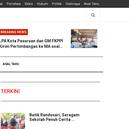
al
Peristiwa
Ekbis
Hukum
Politik
Olahraga
Asal Tahu
BREAKING NEWS
LPA Kota Pasuruan dan GM FKPPI
Kirim Pertimbangan ke MA soal...
ASAL TAHU
TERKINI
Batik Randusari, Seragam
Sekolah Penuh Cerita ...