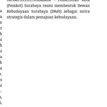
(Pemkot) Surabaya resmi membentuk Dewan
da
Kebudayaan Surabaya (DKeb) sebagai mitra
a
strategis dalam pemajuan kebudayaan.
n
er
h
i
ah
si
ta
ah
a
u.
s
ai
a-
n,
i,