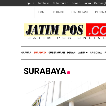
Gapura
Surabaya
Gubernuran
Dewan
Jatim
Gerbangk
HOME
REDAKSI
KONTAK KAMI
PEDOMA
GAPURA
SURABAYA
GUBERNURAN
DEWAN
JATIM
NASIONAL
P
SURABAYA