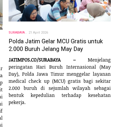
SURABAYA
21 April 2026
Polda Jatim Gelar MCU Gratis untuk
2.000 Buruh Jelang May Day
JATIMPOS.CO/SURABAYA –
Menjelang
peringatan Hari Buruh Internasional (May
r
Day), Polda Jawa Timur menggelar layanan
a
medical check up (MCU) gratis bagi sekitar
p
2.000 buruh di sejumlah wilayah sebagai
it
bentuk kepedulian terhadap kesehatan
i
pekerja.
ni
f
al
si