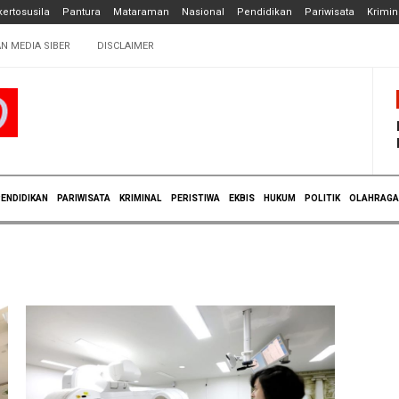
ertosusila
Pantura
Mataraman
Nasional
Pendidikan
Pariwisata
Krimin
N MEDIA SIBER
DISCLAIMER
ENDIDIKAN
PARIWISATA
KRIMINAL
PERISTIWA
EKBIS
HUKUM
POLITIK
OLAHRAGA