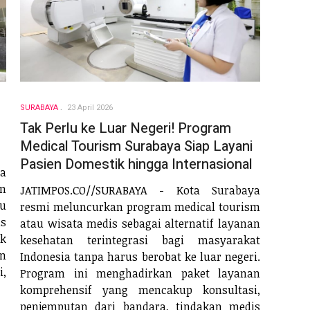
SURABAYA
23 April 2026
Tak Perlu ke Luar Negeri! Program
Medical Tourism Surabaya Siap Layani
Pasien Domestik hingga Internasional
ta
an
JATIMPOS.CO//SURABAYA - Kota Surabaya
tu
resmi meluncurkan program medical tourism
s
atau wisata medis sebagai alternatif layanan
uk
kesehatan terintegrasi bagi masyarakat
an
Indonesia tanpa harus berobat ke luar negeri.
i,
Program ini menghadirkan paket layanan
komprehensif yang mencakup konsultasi,
penjemputan dari bandara, tindakan medis