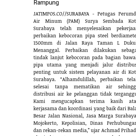
Rampung
JATIMPOS.CO//SURABAYA - Petugas Perum
Air Minum (PAM) Surya Sembada Kot
Surabaya telah menyelesaikan pekerjaa
perbaikan kebocoran pipa steel berdiamet
1500mm di Jalan Raya Taman L Duku
Menanggal. Perbaikan dilakukan sebaga
tindak lanjut kebocoran pada bagian baw
pipa utama yang menjadi jalur distribu
penting untuk sistem pelayanan air di Ko
Surabaya. “Alhamdulillah, perbaikan tel
selesai tanpa mematikan air sehingg
distribusi air ke pelanggan tidak tergangg
Kami mengucapkan terima kasih ata
kerjasama dan koordinasi yang baik dari Bal
Besar Jalan Nasional, Jasa Marga Surabay
Mojokerto, Kepolisian, Dinas Perhubunga
dan rekan-rekan media,” ujar Achmad Prihad