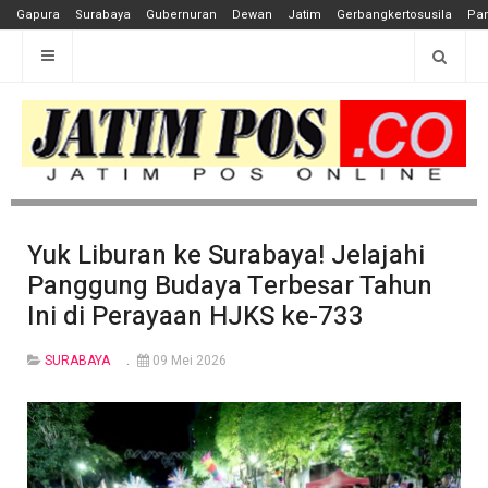
Gapura
Surabaya
Gubernuran
Dewan
Jatim
Gerbangkertosusila
Pan
Yuk Liburan ke Surabaya! Jelajahi
Panggung Budaya Terbesar Tahun
Ini di Perayaan HJKS ke-733
SURABAYA
09 Mei 2026