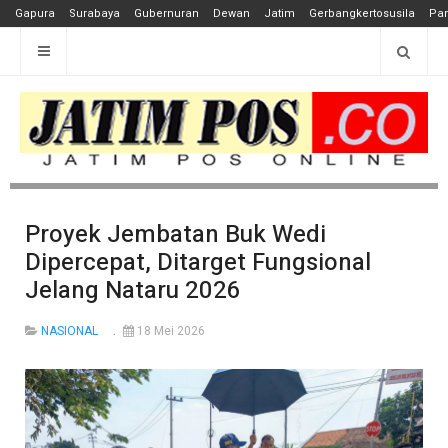
Gapura
Surabaya
Gubernuran
Dewan
Jatim
Gerbangkertosusila
Pan
Proyek Jembatan Buk Wedi
Dipercepat, Ditarget Fungsional
Jelang Nataru 2026
NASIONAL
18 Mei 2026