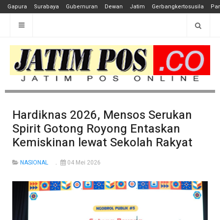
Gapura
Surabaya
Gubernuran
Dewan
Jatim
Gerbangkertosusila
Pan
Hardiknas 2026, Mensos Serukan
Spirit Gotong Royong Entaskan
Kemiskinan lewat Sekolah Rakyat
NASIONAL
04 Mei 2026