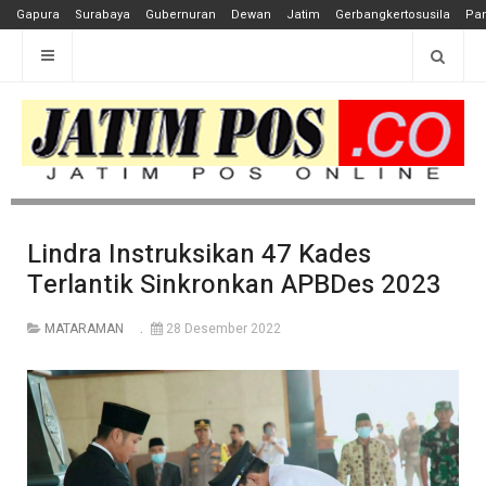
Gapura
Surabaya
Gubernuran
Dewan
Jatim
Gerbangkertosusila
Pan
Lindra Instruksikan 47 Kades
Terlantik Sinkronkan APBDes 2023
MATARAMAN
28 Desember 2022