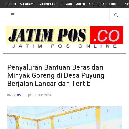
Gapura
Surabaya
Gubernuran
Dewan
Jatim
Gerbangkertosusila
Pan
Penyaluran Bantuan Beras dan
Minyak Goreng di Desa Puyung
Berjalan Lancar dan Tertib
EKBIS
14 Jun 2026