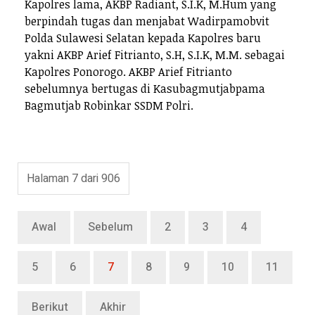
Kapolres lama, AKBP Radiant, S.I.K, M.Hum yang
berpindah tugas dan menjabat Wadirpamobvit
Polda Sulawesi Selatan kepada Kapolres baru
yakni AKBP Arief Fitrianto, S.H, S.I.K, M.M. sebagai
Kapolres Ponorogo. AKBP Arief Fitrianto
sebelumnya bertugas di Kasubagmutjabpama
Bagmutjab Robinkar SSDM Polri.
Halaman 7 dari 906
Awal
Sebelum
2
3
4
5
6
7
8
9
10
11
Berikut
Akhir