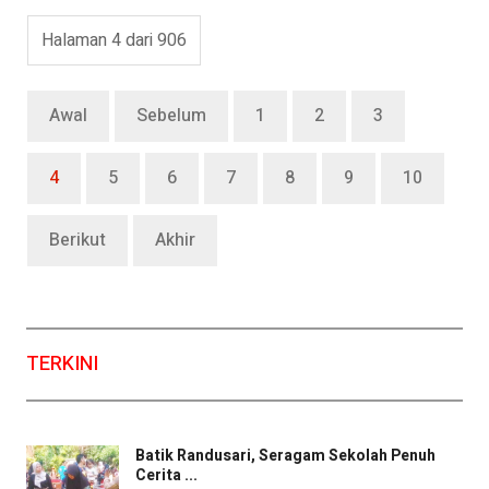
Halaman 4 dari 906
Awal
Sebelum
1
2
3
4
5
6
7
8
9
10
Berikut
Akhir
TERKINI
Batik Randusari, Seragam Sekolah Penuh
Cerita ...